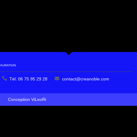
TAURATION
Tél: 06 75 95 29 28
contact@creanoble.com
Conception ViLeoRi